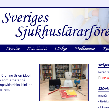
Styrelse
SSL-bladet
Länkar
Medlemmar
Kon
verksam
Nedan fin
förening är en ideell
Verka
re som arbetar på
psykiatriska kliniker
SSL-bla
gshem.
Innehåll
• Redakt
• Informa