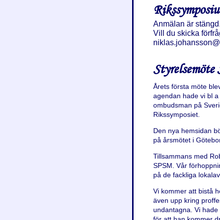
Rikssymposiu
Anmälan är stängd
Vill du skicka förf
niklas.johansson@k
Styrelsemöte 
Årets första möte blev
agendan hade vi bl 
ombudsman på Sverige
Rikssymposiet.
Den nya hemsidan bör
på årsmötet i Götebo
Tillsammans med Robe
SPSM. Vår förhoppnin
på de fackliga lokala
Vi kommer att bistå 
även upp kring proff
undantagna. Vi hade 
för att han kommer dr