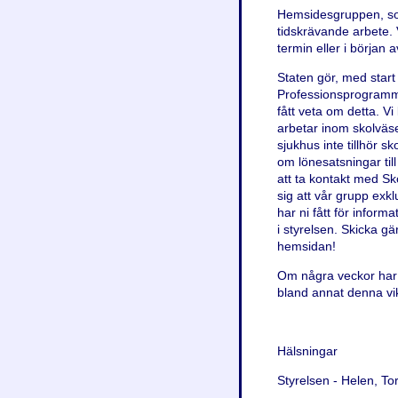
Hemsidesgruppen, som
tidskrävande arbete. 
termin eller i början 
Staten gör, med star
Professionsprogrammet
fått veta om detta. Vi 
arbetar inom skolväsen
sjukhus inte tillhör 
om lönesatsningar til
att ta kontakt med Sko
sig att vår grupp ex
har ni fått för infor
i styrelsen. Skicka gä
hemsidan!
Om några veckor har vi
bland annat denna vik
Hälsningar
Styrelsen - Helen, To