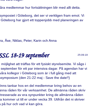
, våra medlemmar hur fortsättningen blir med allt detta.
symposiet i Göteborg, det ser vi verkligen fram emot. Vi
 i Göteborg har gjort ett toppenjobb med planeringen av
ra, Åse, Niklas, Peter, Karin och Anna
 SSL 18-19 september
25-09-19
 möjlighet att träffas för ett fysiskt styrelsemöte. Vi sågs i
september för ett par intensiva dagar. På agendan har vi
ra kollegor i Göteborg som är i full gång med att
ssymposium (den 21-22 maj - Save the date!!)
et finns tankar hos en del medlemmar kring behov av en
männa råden för vår verksamhet. De allmänna råden skriv
intresserade av era synpunkter kring de allmänna råden
ta kommer ut till er under vecka 39. Utifrån det ni skriver
 på hur och vad vi kan göra.