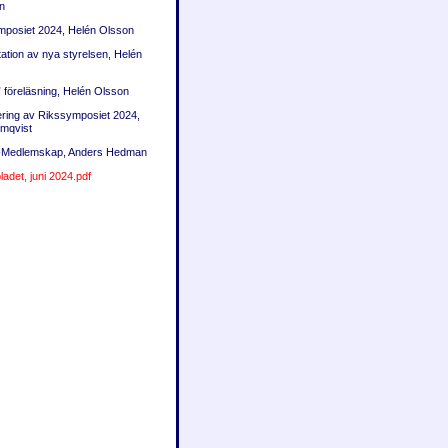
n
mposiet 2024, Helén Olsson
tation av nya styrelsen, Helén
” föreläsning, Helén Olsson
ering av Rikssymposiet 2024,
omqvist
-Medlemskap, Anders Hedman
adet, juni 2024.pdf