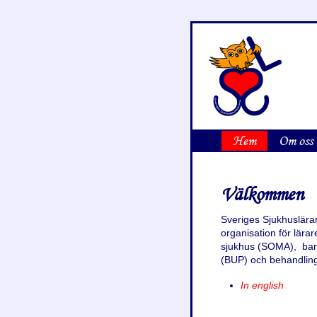
Hem
Om oss
Välkommen
Sveriges Sjukhuslärar
organisation för lära
sjukhus (SOMA), barn
(BUP) och behandlin
In english