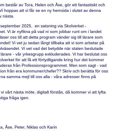
 består av Tora, Helen och Åse, gör ett fantastiskt och
Vi hoppas att vi får se en ny hemsida i slutet av denna
av nästa.
t september 2025, en satsning via Skolverket -
. Vi är nyfikna på vad ni som jobbar runt om i landet
läser oss till att detta program vänder sig till lärare som
det! Vi vet ju sedan långt tillbaka att vi som arbetar på
skolväsendet. Vi vet vad det betydde när staten beslutade
l lärare - vår yrkesgrupp exkluderades. Vi har beslutat oss
lverket för att få ett förtydligande kring hur det kommer
kluderas från Professionsprogrammet. Men som sagt - vad
mation från era kommuner/chefer?? Skriv och berätta för oss
rna samma mejl till oss alla - våra adresser finns på
 vårt nästa möte, digitalt förstås, då kommer vi att lyfta
tiga fråga igen.
ra, Åse, Peter, Niklas och Karin