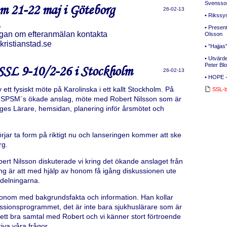
Svensso
m 21-22 maj i Göteborg
26-02-13
• Rikssy
.
• Presen
rågan om efteranmälan kontakta
Olsson
ristianstad.se
• ”Hajjas
• Utvärd
Peter Bl
SSL 9-10/2-26 i Stockholm
26-02-13
• HOPE 
 ett fysiskt möte på Karolinska i ett kallt Stockholm. På
SSL-bl
a SPSM´s ökade anslag, möte med Robert Nilsson som är
s Lärare, hemsidan, planering inför årsmötet och
jar ta form på riktigt nu och lanseringen kommer att ske
rg.
rt Nilsson diskuterade vi kring det ökande anslaget från
g är att med hjälp av honom få igång diskussionen ute
vdelningarna.
honom med bakgrundsfakta och information. Han kollar
essionsprogrammet, det är inte bara sjukhuslärare som är
ett bra samtal med Robert och vi känner stort förtroende
iva våra frågor.